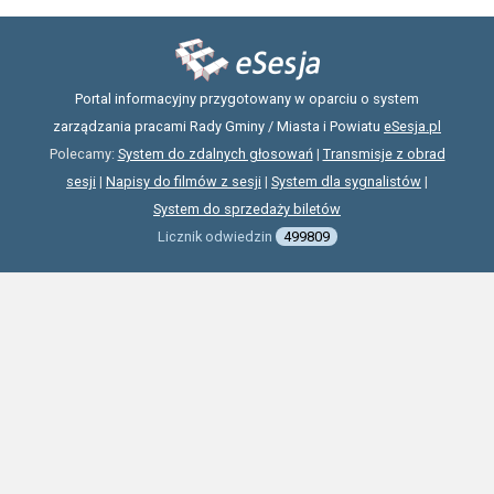
Portal informacyjny przygotowany w oparciu o system
zarządzania pracami Rady Gminy / Miasta i Powiatu
eSesja.pl
Polecamy:
System do zdalnych głosowań
|
Transmisje z obrad
sesji
|
Napisy do filmów z sesji
|
System dla sygnalistów
|
System do sprzedaży biletów
Licznik odwiedzin
499809