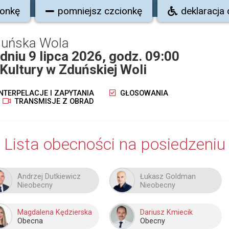
ionkę
pomniejsz czcionkę
deklaracja
duńska Wola
dniu 9 lipca 2026, godz. 09:00
Kultury w Zduńskiej Woli
NTERPELACJE I ZAPYTANIA
GŁOSOWANIA
TRANSMISJE Z OBRAD
Lista obecności na posiedzeniu
Andrzej Dutkiewicz
Łukasz Goldman
Nieobecny
Nieobecny
Magdalena Kędzierska
Dariusz Kmiecik
Obecna
Obecny