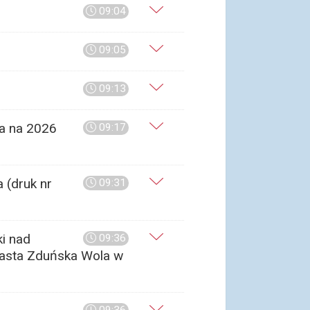
09:04
09:05
09:13
a na 2026
09:17
 (druk nr
09:31
i nad
09:36
iasta Zduńska Wola w