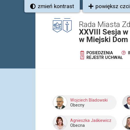
zmień kontrast
powiększ czc
Rada Miasta Z
XXVIII Sesja w 
w Miejski Dom 
POSIEDZENIA
I
REJESTR UCHWAŁ
Wojciech Bladowski
Obecny
Agnieszka Jaśkiewicz
Obecna