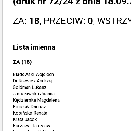
(druk nr 72/24 z dnia 18.09.
ZA:
18
, PRZECIW:
0
, WSTRZ
Lista imienna
ZA
(18)
Bladowski Wojciech
Dutkiewicz Andrzej
Goldman Łukasz
Jarosławska Joanna
Kędzierska Magdalena
Kmiecik Dariusz
Kosińska Renata
Krata Jacek
Kurzawa Jarosław