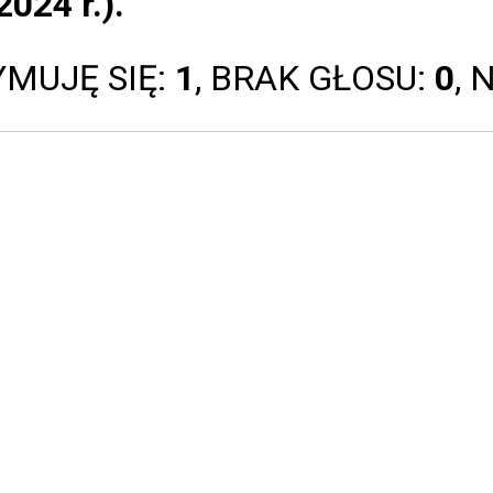
2024 r.).
YMUJĘ SIĘ:
1
, BRAK GŁOSU:
0
, 