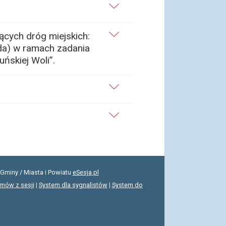
ących dróg miejskich:
nda) w ramach zadania
skiej Woli”.
Gminy / Miasta i Powiatu
eSesja.pl
lmów z sesji
|
System dla sygnalistów
|
System do