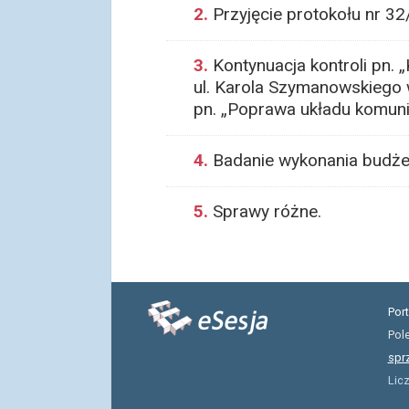
2.
Przyjęcie protokołu nr 32
3.
Kontynuacja kontroli pn.
ul. Karola Szymanowskiego 
pn. „Poprawa układu komun
4.
Badanie wykonania budżet
5.
Sprawy różne.
Por
Pol
spr
Lic