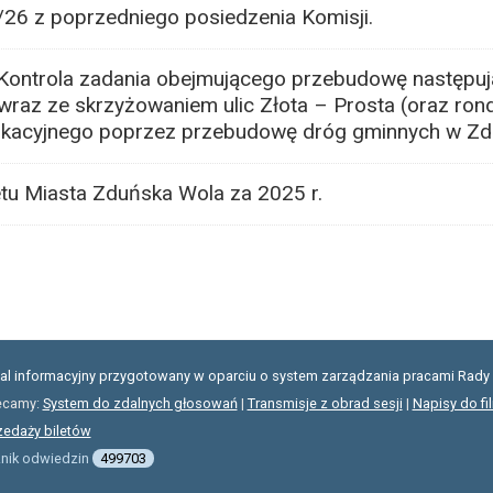
/26 z poprzedniego posiedzenia Komisji.
 „Kontrola zadania obejmującego przebudowę następuj
wraz ze skrzyżowaniem ulic Złota – Prosta (oraz ro
ikacyjnego poprzez przebudowę dróg gminnych w Zduń
u Miasta Zduńska Wola za 2025 r.
tal informacyjny przygotowany w oparciu o system zarządzania pracami Rady 
ecamy:
System do zdalnych głosowań
|
Transmisje z obrad sesji
|
Napisy do fi
zedaży biletów
znik odwiedzin
499703