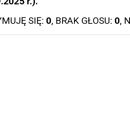
.2025 r.).
YMUJĘ SIĘ:
0
, BRAK GŁOSU:
0
, 