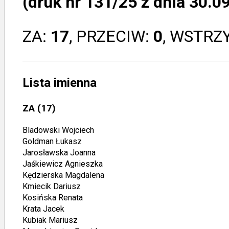
(druk nr 131/25 z dnia 30.09
ZA:
17
, PRZECIW:
0
, WSTRZ
Lista imienna
ZA
(17)
Bladowski Wojciech
Goldman Łukasz
Jarosławska Joanna
Jaśkiewicz Agnieszka
Kędzierska Magdalena
Kmiecik Dariusz
Kosińska Renata
Krata Jacek
Kubiak Mariusz