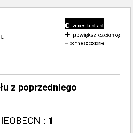
zmień kontrast
powiększ czcionkę
i.
pomniejsz czcionkę
ołu z poprzedniego
NIEOBECNI:
1