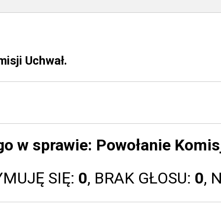
isji Uchwał.
go w sprawie:
Powołanie Komisj
YMUJĘ SIĘ:
0
, BRAK GŁOSU:
0
, 