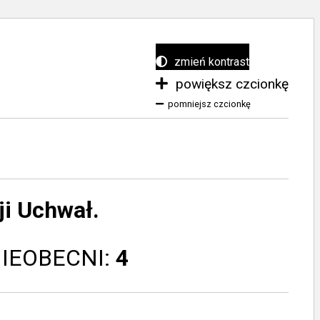
zmień kontrast
powiększ czcionkę
pomniejsz czcionkę
i Uchwał.
NIEOBECNI:
4