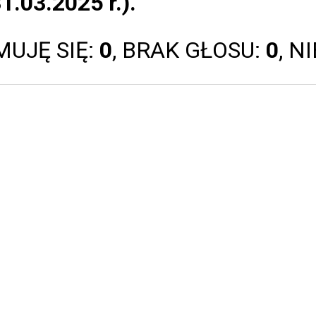
1.03.2025 r.).
MUJĘ SIĘ:
0
, BRAK GŁOSU:
0
, N