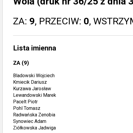
Wola (druk nr 36/25 z dnia 3
ZA:
9
, PRZECIW:
0
, WSTRZY
Lista imienna
ZA
(9)
Bladowski Wojciech
Kmiecik Dariusz
Kurzawa Jarosław
Lewandowski Marek
Pacelt Piotr
Pohl Tomasz
Radwańska Zenobia
Synowiec Adam
Ziółkowska Jadwiga