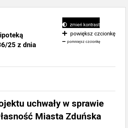
zmień kontrast
powiększ czcionkę
hipoteką
pomniejsz czcionkę
6/25 z dnia
ojektu uchwały w sprawie
własność Miasta Zduńska