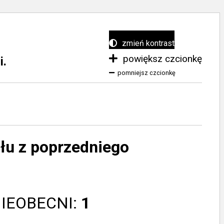
zmień kontrast
powiększ czcionkę
i.
pomniejsz czcionkę
ołu z poprzedniego
NIEOBECNI:
1