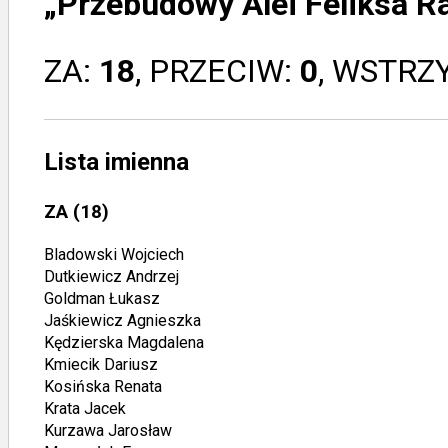
„Przebudowy Alei Feliksa R
ZA:
18
, PRZECIW:
0
, WSTRZ
Lista imienna
ZA
(18)
Bladowski Wojciech
Dutkiewicz Andrzej
Goldman Łukasz
Jaśkiewicz Agnieszka
Kędzierska Magdalena
Kmiecik Dariusz
Kosińska Renata
Krata Jacek
Kurzawa Jarosław