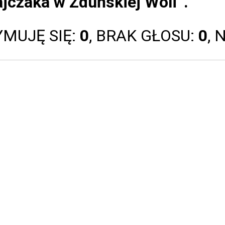
ajczaka w Zduńskiej Woli”.
YMUJĘ SIĘ:
0
, BRAK GŁOSU:
0
, 