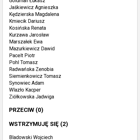
Goldman Łukasz
Jaśkiewicz Agnieszka
Kędzierska Magdalena
Kmiecik Dariusz
Kosińska Renata
Kurzawa Jarosław
Marszałek Ewa
Mazurkiewicz Dawid
Pacelt Piotr
Pohl Tomasz
Radwańska Zenobia
Siemienkowicz Tomasz
Synowiec Adam
Wlazło Kacper
Ziółkowska Jadwiga
PRZECIW
(0)
WSTRZYMUJĘ SIĘ
(2)
Bladowski Wojciech