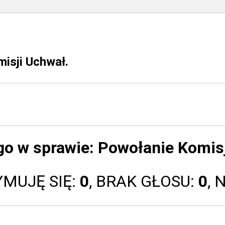
isji Uchwał.
go w sprawie:
Powołanie Komisj
YMUJĘ SIĘ:
0
, BRAK GŁOSU:
0
, 