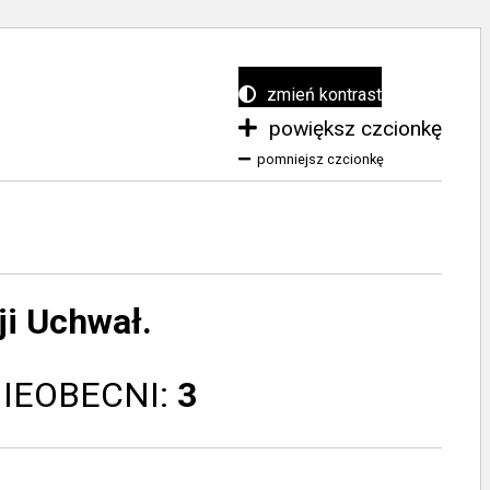
zmień kontrast
powiększ czcionkę
pomniejsz czcionkę
i Uchwał.
NIEOBECNI:
3